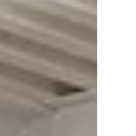
ォームを確認した後は、4人1チームでたくさんのミニ
ゲームを行いました。 練習を重ねる中で、相手にぶつ
かることへの恐怖心が少しずつなくなり、自分からタ
ックルに行ける子が増えてきています。その一方で、
体格差が出てくる場面も増えてきたため、今回は新し
いスキル「ダブルタックル」を練習しました。 「1人
では止められない相手も、仲間と力を合わせれば止め
られる。」 ラグビーらしいチームワークを生かせるス
キルです。実際に後半のミニゲームでは、最初は止め
られなかった相手を2人で協力して押し戻す場面も見ら
れ、子どもたちの成長を感じることができました。 ラ
グビーは、体力や技術だけでなく、「勇気」と「仲間
を信じる力」を育てるスポーツです。 最初は誰でもぶ
つかることが怖いものです。しかし、正しいやり方を
学び、仲間と励まし合いながら続けることで、少しず
つ「自分からチャレンジする勇