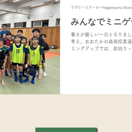
するゲーム形式のトレーニン
ラグビースクール～Nagareyama Brav
考えて・すぐ動く」という力
さまざまなスポーツで大切な
みんなでミニゲ
ぱいで、夢中になって取り組
「強いタックル」 引き続き
暑さが厳しい一日となりまし
足の運びや姿勢など基本動作
考え、おおたかの森高校柔道
ムの中で実践しました。 タ
ミングアップでは、前回り・
んですが、「相手に向かって
行い、楽しく体を動かしまし
ることで、以前は難しかった
ちも増え、一人ひとりの成長
した。 続いて行った「ガゼ
る動作を繰り返すシンプルな
りハード！子どもたちはペア
いで最後まで全力でチャレン
練習では、基本を繰り返し確
初めての子も経験者も、自分
ています。 最後は4チーム
重ねるごとに積極的なプレー