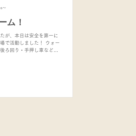
グを行いました。 「見て・
es～
は、ラグビーだけでなく、
能力です。2人とも笑顔いっ
ーム！
んでいました！ 2年生以上
テーマは「強いタックル」。
たが、本日は安全を第一に
を確認したあと、ミニゲー
場で活動しました！ ウォー
ックルは正しい技術はもちろ
後ろ回り・手押し車などを
いく勇気
た。継続して取り組んでい
後ろ回りができる子どもた
を感じられる時間となりま
ルリレー」は、寝て起き上が
メニューですが、実はかな
で力を合わせ、笑顔いっぱ
ジしていました。 タックル
認しながらレベルアップ。
のペースで少しずつ上達し
に分かれてミニゲーム！回を
が増え、白熱したゲームが