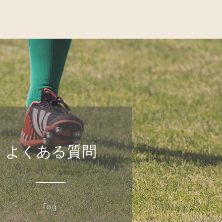
と声を掛け合いながら挑戦
たです。 流山ブレーブスで
仲間を募集しています！
に自信がない」というお子
ルは、全員が未経験からス
​よくある質問
​Faq