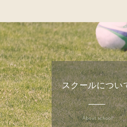
​スクールについ
About school