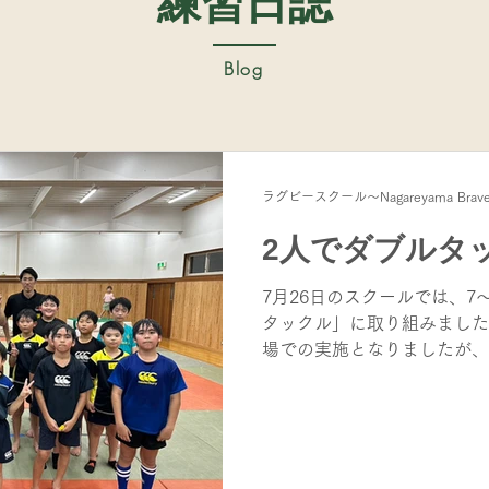
練習日誌
​Blog
ラグビースクール～Nagareyama Brav
2人でダブルタ
7月26日のスクールでは、7
タックル」に取り組みました
場での実施となりましたが、
いっぱい。基本姿勢や足の運
確認した後は、4人1チーム
いました。 練習を重ねる中
恐怖心が少しずつなくなり、
子が増えてきています。その