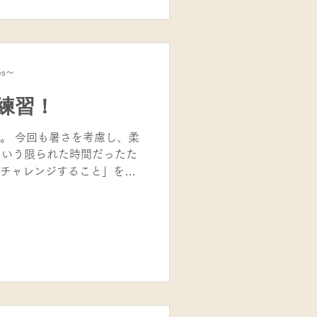
は新しいスキル「ダブルタ
「1人では止められない相手
められる。」 ラグビーらし
キルです。実際に後半のミ
es～
れなかった相手を2人で協力
子どもたちの成長を感じる
練習！
ーは、体力や技術だけでな
る力」を育てるスポーツで
。 今回も暑さを考慮し、柔
ことが怖いものです。しか
という限られた時間だったた
間と励まし合いながら続け
チャレンジすること」を意
らチャレンジする勇
ウォーミングアップでは、毎
補強運動を実施。回を重ね
てきた子どもたちの姿がた
感じています。 そこから、
ました。 1年生「リアクシ
応して動き出すこと」。 止ま
へつなげる練習や、後ろか
て色を見分け、動きを判断