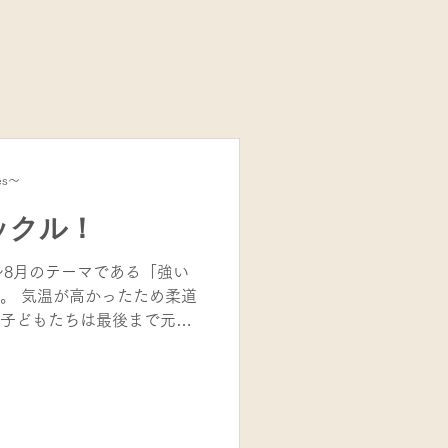
es～
ックル！
〜8月のテーマである「強い
。 気温が高かったため柔道
子どもたちは最後まで元気
び、タックルのフォームを
でたくさんのミニゲームを行
で、相手にぶつかることへの
自分からタックルに行ける
一方で、体格差が出てくる