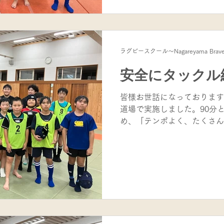
場面も増えてきたため、今回
ックル」を練習しました。 
も、仲間と力を合わせれば止
いチームワークを生かせるス
ラグビースクール～Nagareyama Brav
ニゲームでは、最初は止めら
して押し戻す場面も見られ、
安全にタックル
ことができました。 ラグビ
く、「勇気」と「仲間を信じ
皆様お世話になっております
す。 最初は誰でもぶつかる
道場で実施しました。90分
し、正しいやり方を学び、仲
め、「テンポよく、たくさん
ることで、少しずつ「自分か
識して練習を進めました。 
回取り組んでいる器械運動や
るごとに、できることが増え
くさん見られ、とても成長を
学年別に分かれて練習を行い
ョン」 テーマは「素早く反
った状態からトップスピード
ら投げられたボールに反応し