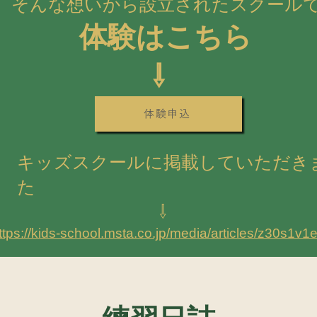
そんな想いから設立されたスクール
体験はこちら
​ ⇩
体験申込
キッズスクールに掲載していただき
た
​ ⇩
ttps://kids-school.msta.co.jp/media/articles/z30s1v1e