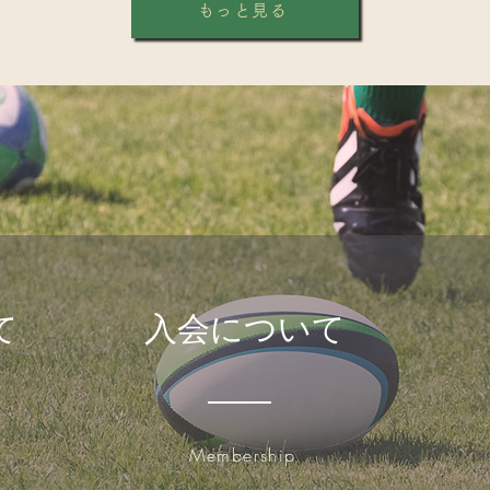
たくさん見られました。仲間
もっと見る
する姿は、とても頼もしかっ
は、一緒にラグビーを楽しむ
「ラグビーは初めて」「運動
さんも大歓迎です。当スクー
て
​入会について
​Membership