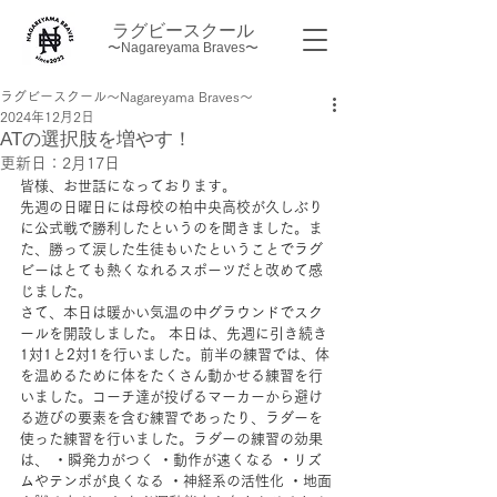
ラグビースクール
〜Nagareyama Braves〜
ラグビースクール～Nagareyama Braves～
2024年12月2日
ATの選択肢を増やす！
更新日：
2月17日
皆様、お世話になっております。
先週の日曜日には母校の柏中央高校が久しぶり
に公式戦で勝利したというのを聞きました。ま
た、勝って涙した生徒もいたということでラグ
ビーはとても熱くなれるスポーツだと改めて感
じました。
さて、本日は暖かい気温の中グラウンドでスク
ールを開設しました。 本日は、先週に引き続き
1対1と2対1を行いました。前半の練習では、体
を温めるために体をたくさん動かせる練習を行
いました。コーチ達が投げるマーカーから避け
る遊びの要素を含む練習であったり、ラダーを
使った練習を行いました。ラダーの練習の効果
は、 ・瞬発力がつく ・動作が速くなる ・リズ
ムやテンポが良くなる ・神経系の活性化 ・地面