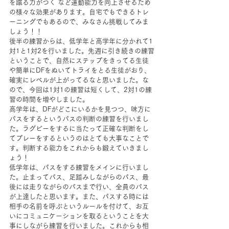
を蹴る力がつく など運動能力を向上させるため
の様々な効果があります。自宅でもできるトレ
ーニングでもあるので、みなさん挑戦してみま
しょう！！ 
後半の練習からは、低学年と高学年に分かれて1
対1と1対2を行いました。先週に引き続きの練習
ということで、自然にステップをきってる生徒
や簡単にDFをぬいてトライをとる生徒がおり、
確実にレベルが上がってるなと思いました。な
ので、今回は1対1の練習は短くして、2対1の練
習の時間を増やしました。
高学年は、DFがどこにいるかを見つつ、味方に
パスをするというパスの判断の練習を行いまし
た。ラグビーをするに当たって正確な判断をし
てプレーをするというのはとても大事なことで
す。判断する能力をこれからも鍛えていきまし
ょう！ 
低学年は、パスをする練習をメインに行いまし
た。止まってパス、足踏みしながらのパス、最
後には走りながらのパスまで行い、全員のパス
が上達したと思います。また、パスする時には
相手の名前を呼ぶというルールを付けて、お互
いにコミュニケーションを取るということを大
事にしながら練習を行いました。これからも相