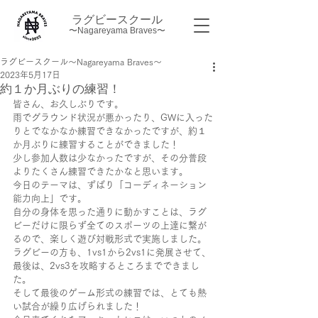
ラグビースクール
〜Nagareyama Braves〜
ラグビースクール～Nagareyama Braves～
2023年5月17日
約１か月ぶりの練習！
皆さん、お久しぶりです。
雨でグラウンド状況が悪かったり、GWに入った
りとでなかなか練習できなかったですが、約１
か月ぶりに練習することができました！
少し参加人数は少なかったですが、その分普段
よりたくさん練習できたかなと思います。
今日のテーマは、ずばり「コーディネーション
能力向上」です。
自分の身体を思った通りに動かすことは、ラグ
ビーだけに限らず全てのスポーツの上達に繋が
るので、楽しく遊び対戦形式で実施しました。
ラグビーの方も、1vs1から2vs1に発展させて、
最後は、2vs3を攻略するところまでできまし
た。
そして最後のゲーム形式の練習では、とても熱
い試合が繰り広げられました！