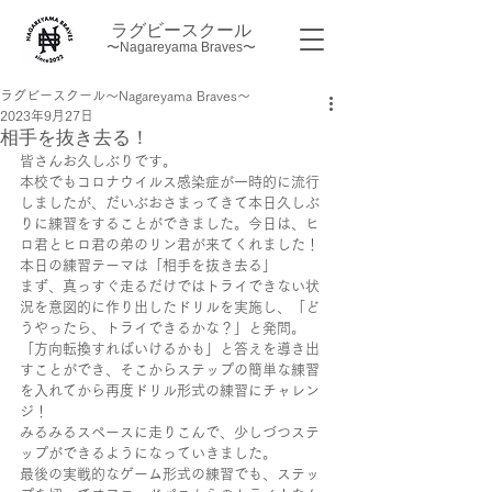
ラグビースクール
〜Nagareyama Braves〜
ラグビースクール～Nagareyama Braves～
2023年9月27日
相手を抜き去る！
皆さんお久しぶりです。
本校でもコロナウイルス感染症が一時的に流行
しましたが、だいぶおさまってきて本日久しぶ
りに練習をすることができました。今日は、ヒ
ロ君とヒロ君の弟のリン君が来てくれました！
本日の練習テーマは「相手を抜き去る」
まず、真っすぐ走るだけではトライできない状
況を意図的に作り出したドリルを実施し、「ど
うやったら、トライできるかな？」と発問。
「方向転換すればいけるかも」と答えを導き出
すことができ、そこからステップの簡単な練習
を入れてから再度ドリル形式の練習にチャレン
ジ！
みるみるスペースに走りこんで、少しづつステ
ップができるようになっていきました。
最後の実戦的なゲーム形式の練習でも、ステッ