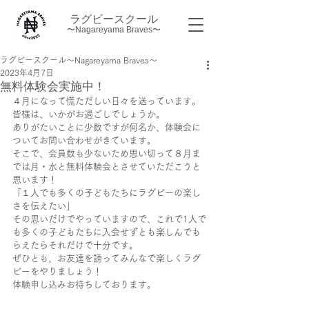
ラグビースクール
〜Nagareyama Braves〜
ラグビースクール～Nagareyama Braves～
2023年4月7日
無料体験会実施中！
４月になって慌ただしい日々を送っています。
皆様は、いかがお過ごしでしょうか。
ありがたいことに少数ですが何名か、体験会に
ついてお問い合わせがきています。
そこで、会員数も少ないため思い切って８月ま
では月・水と無料体験会とさせていただこうと
思います！
「１人でも多くの子どもたちにラグビーの楽し
さを伝えたい」
その思いだけでやっていますので、これで1人で
も多くの子どもたちに入会せずとも楽しんでも
らえたらそれだけで十分です。
ぜひとも、お友達を誘ってみんなで楽しくラグ
ビーをやりましょう！
体験申し込みお待ちしております。