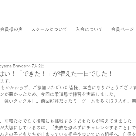
会員様の声
スクールについて
入会について
会員ページ
ama Braves～
7月2日
ぱい！「できた！」が増えた一日でした！
ます。
中にもかかわらず、ご参加いただいた皆様、本当にありがとうござい
ンが悪かったため、今回は柔道場で練習を実施しました。
「強いタックル」。前回好評だったミニゲームを多く取り入れ、
、前転だけでなく後転にも挑戦する子どもたちが増えてきました
が大切にしているのは、「失敗を恐れずにチャレンジすること」
んどの子どもたちが止まっている相手や歩いている相手へ、自信