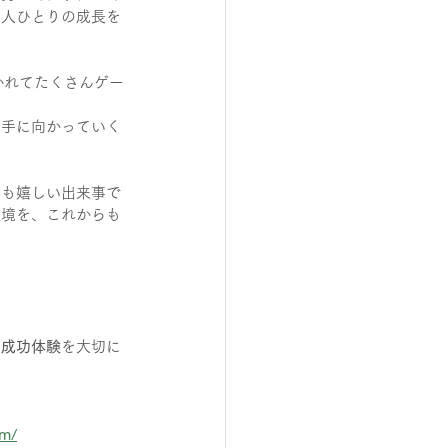
一人ひとりの成長を
かれてたくさんゲー
相手に向かっていく
ても嬉しい出来事で
環境を、これからも
う成功体験
を大切に
om/