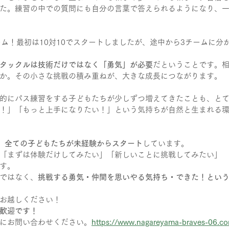
た。練習の中での質問にも自分の言葉で答えられるようになり、
ーム！最初は10対10でスタートしましたが、途中から3チームに分
タックルは技術だけではなく「勇気」が必要
だということです。
か。その小さな挑戦の積み重ねが、大きな成長につながります。
的にパス練習をする子どもたちが少しずつ増えてきたことも、と
！」「もっと上手になりたい！」という気持ちが自然と生まれる
、
全ての子どもたちが未経験からスタート
しています。
「まずは体験だけしてみたい」「新しいことに挑戦してみたい」
す。
ではなく、
挑戦する勇気・仲間を思いやる気持ち・できた！とい
お越しください！
歓迎です！
にお問い合わせください。
https://www.nagareyama-braves-06.c