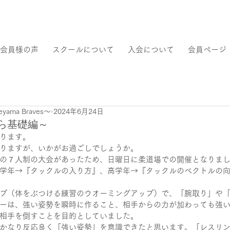
会員様の声
スクールについて
入会について
会員ページ
ama Braves～
2024年6月24日
ら基礎編～
ります。
りますが、いかがお過ごしでしょうか。
の７人制の大会があったため、日曜日に柔道場での開催となりま
学年→『タックルの入り方』、高学年→『タックルのベクトルの
プ（体をぶつける練習のウオーミングアップ）で、「腕取り」や
ーは、強い姿勢を瞬時に作ること、相手からの力が加わっても強
相手を倒すことを目的としていました。
かなり反応良く「強い姿勢」を意識できたと思います。「レスリ