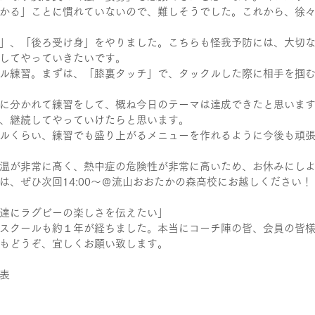
かる」ことに慣れていないので、難しそうでした。これから、徐
」、「後ろ受け身」をやりました。こちらも怪我予防には、大切
してやっていきたいです。
ル練習。まずは、「膝裏タッチ」で、タックルした際に相手を掴
に分かれて練習をして、概ね今日のテーマは達成できたと思いま
、継続してやっていけたらと思います。
ルくらい、練習でも盛り上がるメニューを作れるように今後も頑
温が非常に高く、熱中症の危険性が非常に高いため、お休みにし
は、ぜひ次回14:00～＠流山おおたかの森高校にお越しください！
達にラグビーの楽しさを伝えたい」
スクールも約１年が経ちました。本当にコーチ陣の皆、会員の皆
もどうぞ、宜しくお願い致します。
代表