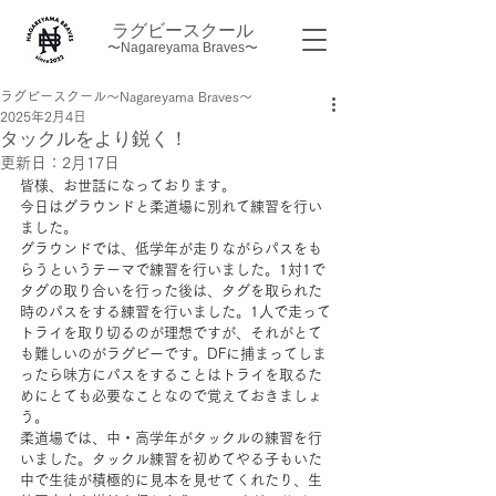
ラグビースクール
〜Nagareyama Braves〜
ラグビースクール～Nagareyama Braves～
2025年2月4日
タックルをより鋭く！
更新日：
2月17日
皆様、お世話になっております。
今日はグラウンドと柔道場に別れて練習を行い
ました。 　
グラウンドでは、低学年が走りながらパスをも
らうというテーマで練習を行いました。1対1で
タグの取り合いを行った後は、タグを取られた
時のパスをする練習を行いました。1人で走って
トライを取り切るのが理想ですが、それがとて
も難しいのがラグビーです。DFに捕まってしま
ったら味方にパスをすることはトライを取るた
めにとても必要なことなので覚えておきましょ
う。 　
柔道場では、中・高学年がタックルの練習を行
いました。タックル練習を初めてやる子もいた
中で生徒が積極的に見本を見せてくれたり、生