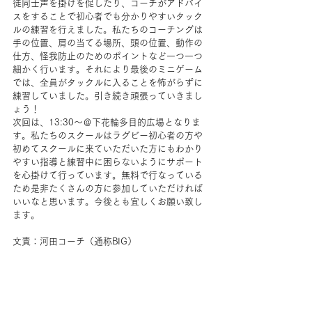
徒同士声を掛けを促したり、コーチがアドバイ
スをすることで初心者でも分かりやすいタック
ルの練習を行えました。私たちのコーチングは
手の位置、肩の当てる場所、頭の位置、動作の
仕方、怪我防止のためのポイントなど一つ一つ
細かく行います。それにより最後のミニゲーム
では、全員がタックルに入ることを怖がらずに
練習していました。引き続き頑張っていきまし
ょう！ 
次回は、13:30～＠下花輪多目的広場となりま
す。私たちのスクールはラグビー初心者の方や
初めてスクールに来ていただいた方にもわかり
やすい指導と練習中に困らないようにサポート
を心掛けて行っています。無料で行なっている
ため是非たくさんの方に参加していただければ
いいなと思います。今後とも宜しくお願い致し
ます。
文責：河田コーチ（通称BIG）