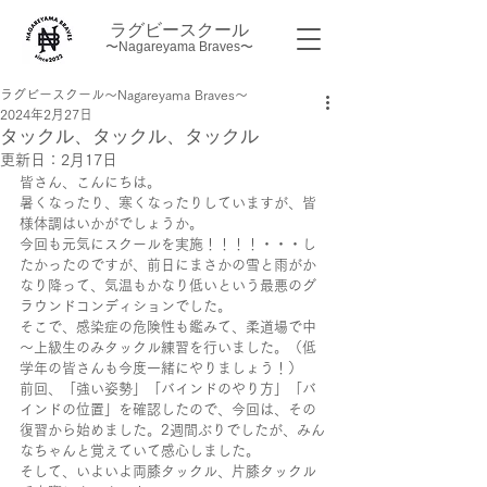
ラグビースクール
〜Nagareyama Braves〜
ラグビースクール～Nagareyama Braves～
2024年2月27日
タックル、タックル、タックル
更新日：
2月17日
皆さん、こんにちは。
暑くなったり、寒くなったりしていますが、皆
様体調はいかがでしょうか。
今回も元気にスクールを実施！！！！・・・し
たかったのですが、前日にまさかの雪と雨がか
なり降って、気温もかなり低いという最悪のグ
ラウンドコンディションでした。
そこで、感染症の危険性も鑑みて、柔道場で中
～上級生のみタックル練習を行いました。（低
学年の皆さんも今度一緒にやりましょう！）
前回、「強い姿勢」「バインドのやり方」「バ
インドの位置」を確認したので、今回は、その
復習から始めました。2週間ぶりでしたが、みん
なちゃんと覚えていて感心しました。
そして、いよいよ両膝タックル、片膝タックル