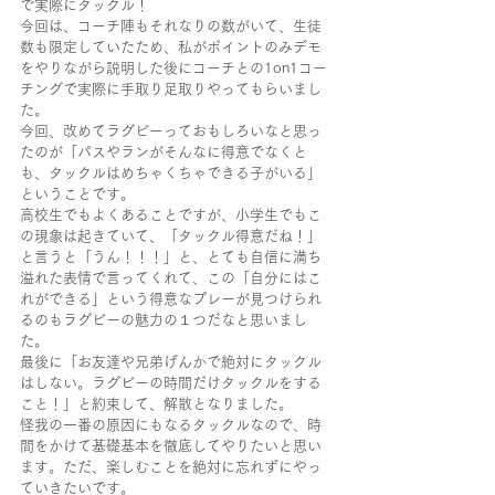
で実際にタックル！
今回は、コーチ陣もそれなりの数がいて、生徒
数も限定していたため、私がポイントのみデモ
をやりながら説明した後にコーチとの1on1コー
チングで実際に手取り足取りやってもらいまし
た。
今回、改めてラグビーっておもしろいなと思っ
たのが「パスやランがそんなに得意でなくと
も、タックルはめちゃくちゃできる子がいる」
ということです。
高校生でもよくあることですが、小学生でもこ
の現象は起きていて、「タックル得意だね！」
と言うと「うん！！！」と、とても自信に満ち
溢れた表情で言ってくれて、この「自分にはこ
れができる」という得意なプレーが見つけられ
るのもラグビーの魅力の１つだなと思いまし
た。
最後に「お友達や兄弟げんかで絶対にタックル
はしない。ラグビーの時間だけタックルをする
こと！」と約束して、解散となりました。
怪我の一番の原因にもなるタックルなので、時
間をかけて基礎基本を徹底してやりたいと思い
ます。ただ、楽しむことを絶対に忘れずにやっ
ていきたいです。