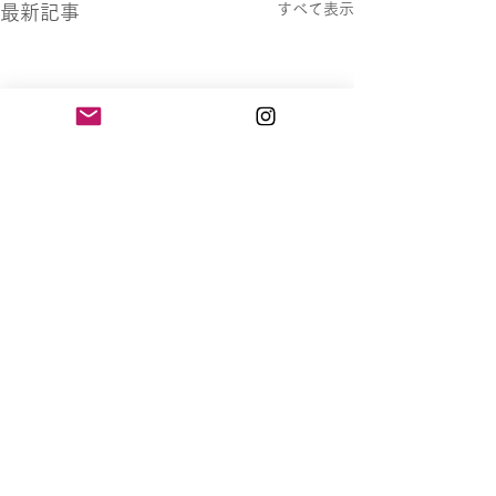
すべて表示
最新記事
コメント
安全にタックル練習！
みんなでミニゲ